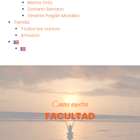
Marta Ortiz
Doriann Serrano
Ginette Pagán Morales
Tienda
Todos los cursos
Amazon
Conoce nuestra
FACULTAD